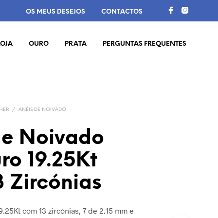
OS MEUS DESEJOS
CONTACTOS
LOJA
OURO
PRATA
PERGUNTAS FREQUENTES
HER
/
ANÉIS DE NOIVADO
de Noivado
ro 19.25Kt
 Zircónias
9.25Kt com 13 zircónias, 7 de 2.15 mm e