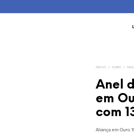
INÍCIO
/
OURO
/
MUL
Anel 
em Ou
com 13
Aliança em Ouro 1