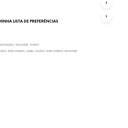
MINHA LISTA DE PREFERÊNCIAS
 NOIVADO
,
MULHER
,
OURO
URO-ZIRCONIAS
,
ANEL-OURO-ZIRCONIAS-MULHER